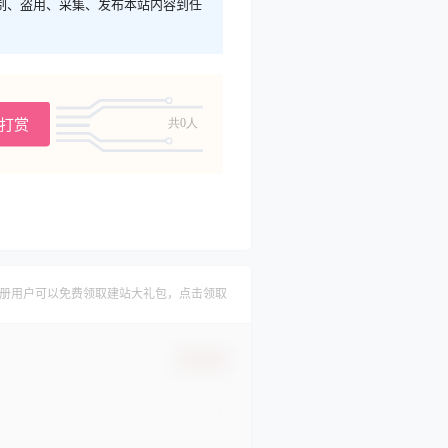
制、盗用、采集、发布本站内容到任
A打赏
共0人
册用户可以免费领取建站大礼包，点击领取
确认修改