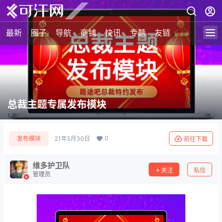
最新
圈子
导航
商铺
快讯
专题
友链
总裁主题专属发布模块
0
发布模块
21年5月30日
前往下载
维多护卫队
关注
私信
管理员