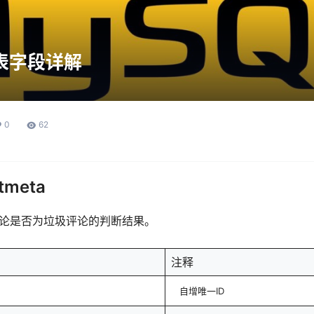
库表字段详解
0
62
meta
的评论是否为垃圾评论的判断结果。
注释
自增唯一ID