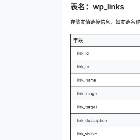
表名：wp_links
存储友情链接信息，如友链名称
字段
link_id
link_url
link_name
link_image
link_target
link_description
link_visible