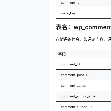
comment_id
meta_key
表名：wp_commen
存储评论信息，如评论内容、评
字段
comment_ID
comment_post_ID
comment_author
comment_author_email
comment_author_url