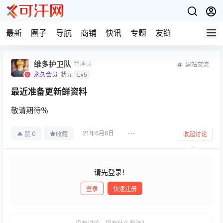
最新
圈子
导航
商铺
快讯
专题
友链
维多护卫队
管理员
建站交流
永久会员
状元
Lv5
最近准备更新鲜资料
敬请期待％
21年6月6日
0
赞
收藏
收起讨论
请先登录！
登录
快速注册
发布