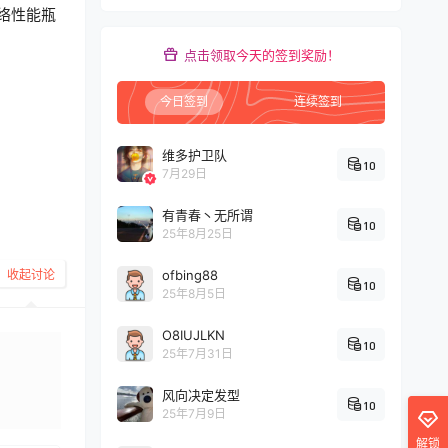
网络性能瓶
点击领取今天的签到奖励！
今日签到
连续签到
维多护卫队
10
7月29日
有青春丶无所谓
10
25年8月25日
收起讨论
ofbing88
10
25年8月5日
O8IUJLKN
10
25年7月31日
风向决定发型
10
发布
25年7月9日
解锁