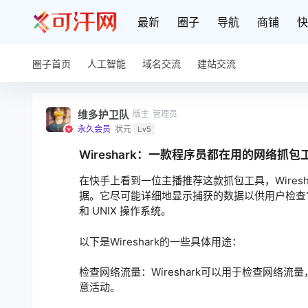
最新
圈子
导航
商铺
快
圈子首页
人工智能
域名交流
建站交流
维多护卫队
版主
管理员
永久会员
状元
Lv5
Wireshark：一款程序员都在用的网络抓包
在快手上看到一位主播推荐这款抓包工具，Wire
据。它尽可能详细地显示捕获的数据以供用户检查它们的
和 UNIX 操作系统。
以下是Wireshark的一些具体用途：
检查网络流量：Wireshark可以用于检查网
意活动。