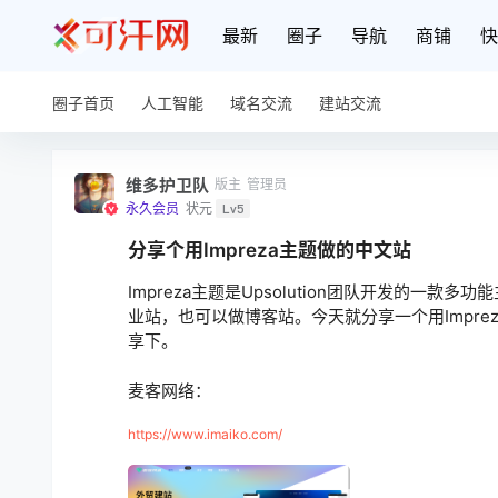
最新
圈子
导航
商铺
快
圈子首页
人工智能
域名交流
建站交流
维多护卫队
版主
管理员
永久会员
状元
Lv5
分享个用Impreza主题做的中文站
Impreza主题是Upsolution团队开发的
业站，也可以做博客站。今天就分享一个用Impr
享下。
麦客网络：
https://www.imaiko.com/