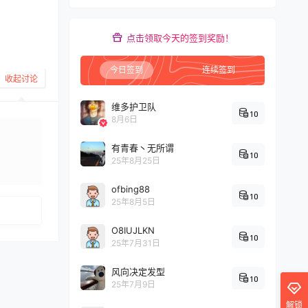
点击领取今天的签到奖励！
今日签到
连续签到
收起讨论
维多护卫队
10
8月6日
有青春丶无所谓
10
25年8月25日
发布
ofbing88
10
25年8月5日
O8IUJLKN
10
25年7月31日
风向决定发型
10
25年7月9日
解锁