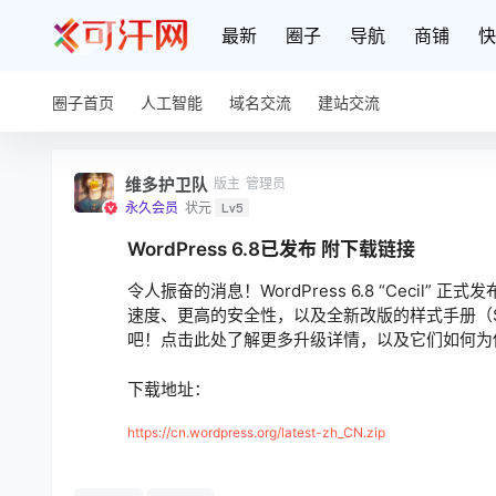
最新
圈子
导航
商铺
快
圈子首页
人工智能
域名交流
建站交流
维多护卫队
版主
管理员
永久会员
状元
Lv5
WordPress 6.8已发布 附下载链接
令人振奋的消息！WordPress 6.8 “Cecil”
速度、更高的安全性，以及全新改版的样式手册（St
吧！点击此处了解更多升级详情，以及它们如何为
下载地址：
https://cn.wordpress.org/latest-zh_CN.zip