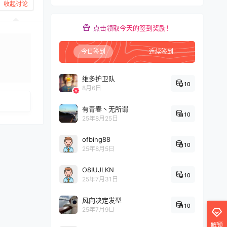
收起讨论
点击领取今天的签到奖励！
今日签到
连续签到
发布
维多护卫队
10
8月6日
有青春丶无所谓
10
25年8月25日
ofbing88
10
25年8月5日
O8IUJLKN
10
25年7月31日
风向决定发型
10
25年7月9日
解锁