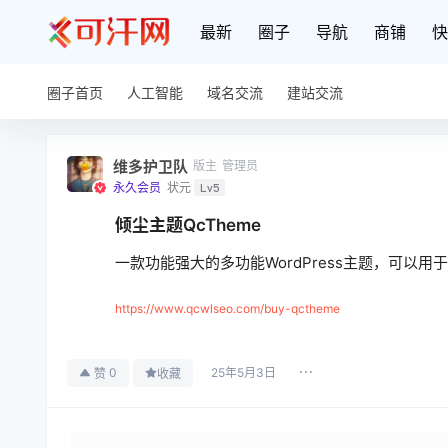
最新
圈子
导航
商铺
快
圈子首页
人工智能
域名交流
建站交流
维多护卫队
版主
管理员
永久会员
状元
Lv5
倾尘主题QcTheme
一款功能强大的多功能WordPress主题，可以
https://www.qcwlseo.com/buy-qctheme
25年5月3日
0
赞
收藏