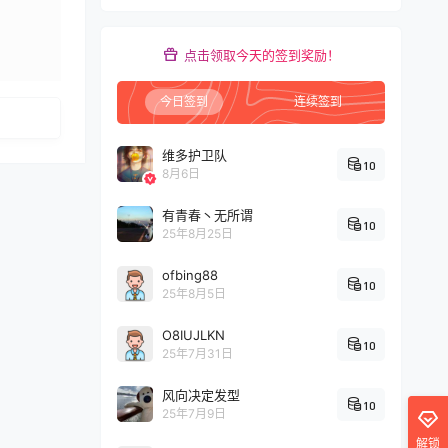
点击领取今天的签到奖励！
发布
今日签到
连续签到
维多护卫队
10
8月6日
有青春丶无所谓
10
25年8月25日
ofbing88
10
25年8月5日
O8IUJLKN
10
25年7月31日
风向决定发型
10
25年7月9日
解锁