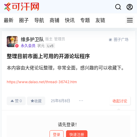
最新
圈子
导航
商铺
快讯
专题
友链
维多护卫队
版主
管理员
圈子广场
永久会员
状元
Lv5
整理目前市面上可用的开源论坛程序
本内容由大佬论坛整理，非常全面，感兴趣的可以收藏下。
https://www.dalao.net/thread-36742.htm
25年6月8日
0
赞
收藏
收起讨论
请先登录！
登录
快速注册