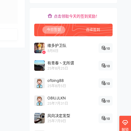
点击领取今天的签到奖励！
发布
今日签到
连续签到
维多护卫队
10
8月6日
有青春丶无所谓
10
25年8月25日
ofbing88
10
25年8月5日
O8IUJLKN
10
25年7月31日
风向决定发型
10
25年7月9日
解锁