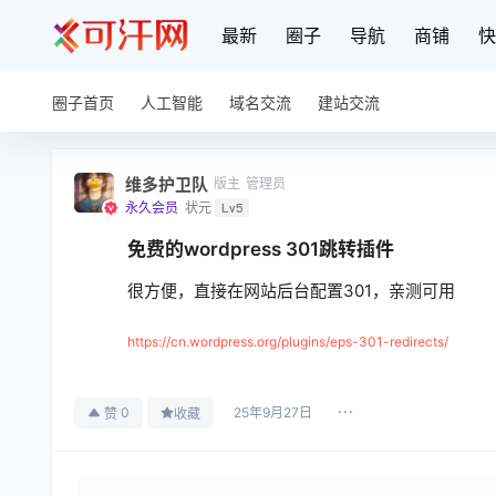
最新
圈子
导航
商铺
快
圈子首页
人工智能
域名交流
建站交流
维多护卫队
版主
管理员
永久会员
状元
Lv5
免费的wordpress 301跳转插件
很方便，直接在网站后台配置301，亲测可用
https://cn.wordpress.org/plugins/eps-301-redirects/
25年9月27日
0
赞
收藏