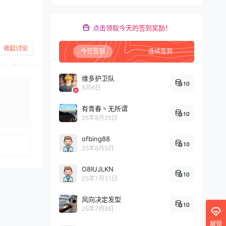
点击领取今天的签到奖励！
收起讨论
今日签到
连续签到
维多护卫队
10
8月6日
有青春丶无所谓
10
发布
25年8月25日
ofbing88
10
25年8月5日
O8IUJLKN
10
25年7月31日
风向决定发型
10
25年7月9日
解锁