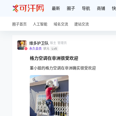
最新
圈子
导航
商铺
快
圈子首页
人工智能
域名交流
建站交流
维多护卫队
版主
管理员
永久会员
状元
Lv5
格力空调在非洲很受欢迎
董小姐的格力空调在非洲确实很受欢迎