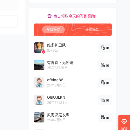
发布
点击领取今天的签到奖励！
今日签到
连续签到
维多护卫队
10
8月6日
有青春丶无所谓
10
25年8月25日
ofbing88
10
25年8月5日
O8IUJLKN
10
25年7月31日
风向决定发型
10
25年7月9日
解锁