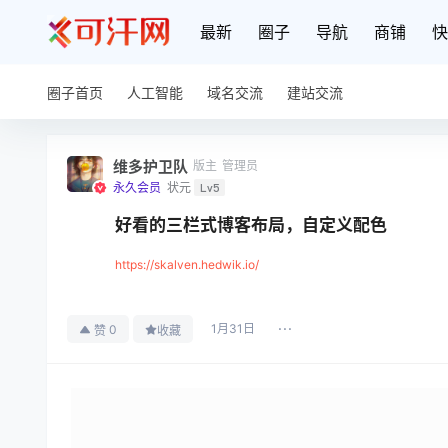
最新
圈子
导航
商铺
快
圈子首页
人工智能
域名交流
建站交流
维多护卫队
版主
管理员
永久会员
状元
Lv5
好看的三栏式博客布局，自定义配色
https://skalven.hedwik.io/
1月31日
0
赞
收藏