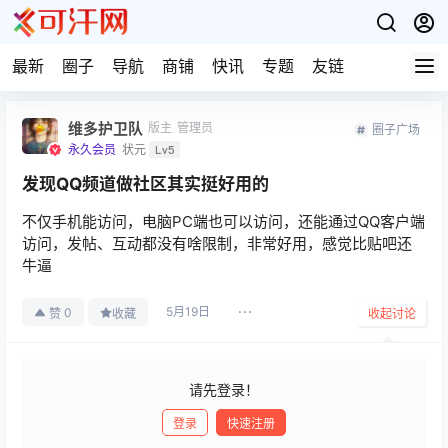
最新
圈子
导航
商铺
快讯
专题
友链
维多护卫队
版主
管理员
圈子广场
永久会员
状元
Lv5
发现QQ频道做社区其实挺好用的
不仅手机能访问，电脑PC端也可以访问，还能通过QQ客户端
访问，发帖、互动都没有啥限制，非常好用，感觉比贴吧还
牛逼
5月19日
0
赞
收藏
收起讨论
请先登录！
登录
快速注册
发布