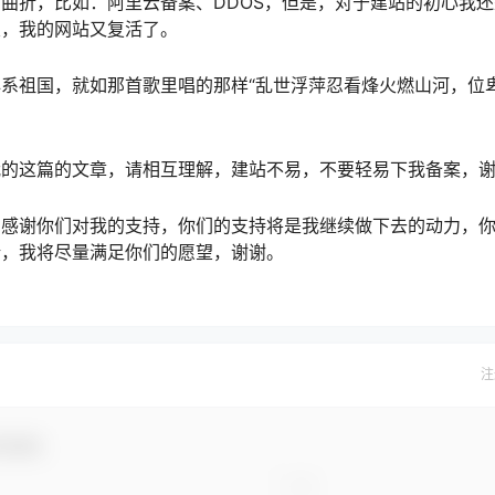
曲折，比如：阿里云备案、DDOS，但是，对于建站的初心我
浪，我的网站又复活了。
系祖国，就如那首歌里唱的那样“乱世浮萍忍看烽火燃山河，位
我的这篇的文章，请相互理解，建站不易，不要轻易下我备案，
，感谢你们对我的支持，你们的支持将是我继续做下去的动力，
论，我将尽量满足你们的愿望，谢谢。
注
与互动！