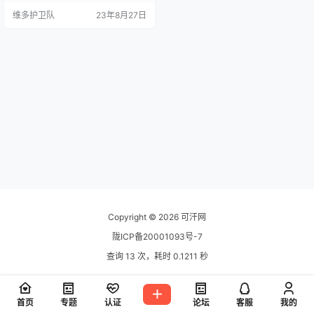
采用业界流行的laravel框架，安全
维多护卫队
23年8月27日
及稳定性提升。 支持自定义前端模
板功能 支持国际化多语言包（需自
行翻译） 代码全部开源，所有扩展
包采用composer加载，代码所有内
容可溯源！ 长期技术更新支持！ 安
装…
Copyright © 2026
可汗网
陇ICP备20001093号-7
查询 13 次，耗时 0.1211 秒
首页
专题
认证
论坛
客服
我的