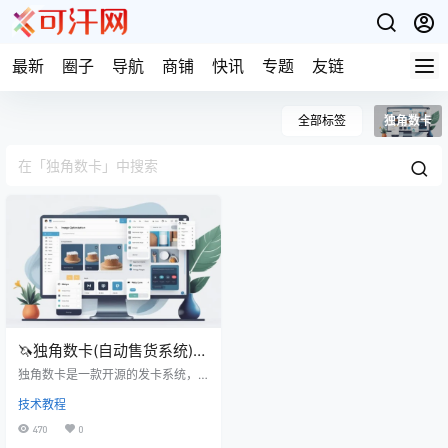
最新
圈子
导航
商铺
快讯
专题
友链
全部标签
独角数卡
🦄独角数卡(自动售货系统)相
关资源分享
独角数卡是一款开源的发卡系统，
该系统完全开源，也就是说免费，
技术教程
本文章分享下独角系统相关的资
源。 独角数源码下载 https://github.
470
0
com/assimon/dujiaoka 系统优势