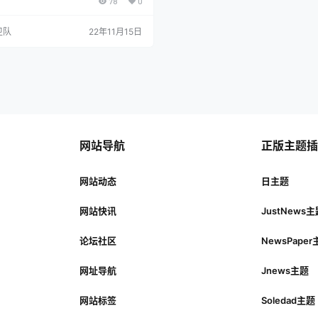
78
0
合规百度云加速都支持接入，不管备案
商都可以，并没有要求固定接入备案对
度云加速： 百度云加速是百度旗下为
卫队
22年11月15日
站式加速、安全防护和搜索引擎优化的
云加速正为数十万用户的近百万网站提
络安全和SEO服务。每天处理十亿级的
百亿TB的数据流量，并提供市…
网站导航
正版主题
网站动态
日主题
网站快讯
JustNews
论坛社区
NewsPape
网址导航
Jnews主题
网站标签
Soledad主题