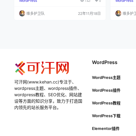
WordPress
143
0
WordPress
况，计算4月15日0:00至4月16日0:00账单费用：
备案，内容
当前账单前累计流量：4月2日0:00至4月15日0:0
在哪个服务
0累计消耗的流量为5TB； 当前账单使用流量：4
象。 关于百
维多护卫队
22年11月18日
维多护
月15日0:00至4月16日0:00消耗流量5.2TB，月累
网站提供一
计消耗流量10.2TB； 当期账单费用计算： 本日使
产品。百度
用的5.2TB流量中，有5T…
供CDN、网
PV流量及数
WordPress
WordPress主题
可汗网(www.kehan.cc)专注于、
wordpress主题、wordpress插件、
WordPress插件
wordpress教程、SEO优化、网站建
设等方面的知识分享，致力于打造国
WordPress教程
内领先的站长服务平台。
WordPress下载
Elementor插件