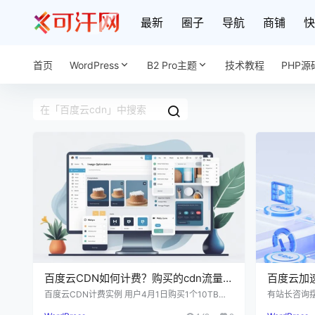
最新
圈子
导航
商铺
快
首页
WordPress
B2 Pro主题
技术教程
PHP源
百度云CDN如何计费？购买的cdn流量
百度云加
包用完后怎么办？
云服务器
百度云CDN计费实例 用户4月1日购买1个10TB流
有站长咨询
量包，预设用户4月2日至4月15日的CDN使用情
度云加速CD