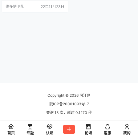
主题的小伙伴可不要错过这次机会
维多护卫队
22年11月23日
哦。 1、Avada主题 原价：69美
元，黑五促销价：45美元 主题购买
链接：https://1.envato.market/rn0
ZDR 2、Betheme主题 原价：59美
元，黑五促销价：39美元…
Copyright © 2026
可汗网
陇ICP备20001093号-7
查询 13 次，耗时 0.1270 秒
首页
专题
认证
论坛
客服
我的