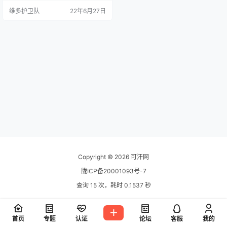
候，我们需要将下载的AVIF格式转
维多护卫队
22年6月27日
换为JPG或者其他格式的图片，今
天可汗网就为大家准备5款在线 AVIF
转JPG格式的网站，希望能够对大
家有所帮助。 1、Cloudconvert Clo
udConvert 是一个在线文件转换
器。我们支…
Copyright © 2026
可汗网
陇ICP备20001093号-7
查询 15 次，耗时 0.1537 秒
首页
专题
认证
论坛
客服
我的