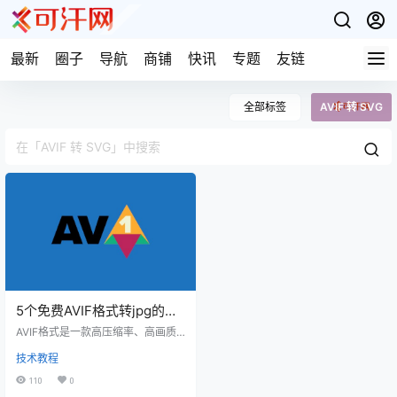
最新
圈子
导航
商铺
快讯
专题
友链
全部标签
AVIF 转 SVG
5个免费AVIF格式转jpg的在
线工具
AVIF格式是一款高压缩率、高画质
的图片格式， AVIF图片相比JPG格
技术教程
式体积更小，还支持高动态范围（H
DR）和宽色域（WCG），它可以存
110
0
储单个图像和图像序列。很多时