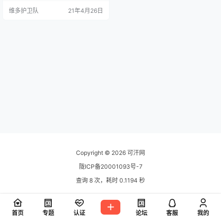
个测试站点，所以，抽空就给大家
维多护卫队
21年4月26日
写了一下，接下来给大家详细介绍
一下这个火车头发布模块如何使
用！ 使用教程 1、文章样式 文章样
式分为5个部分，如果你要发布对应
的样式的话只需要在采集规则中设
置对应的值即可。 对应表单值如
下： 纯文字：b2…
Copyright © 2026
可汗网
陇ICP备20001093号-7
查询 8 次，耗时 0.1194 秒
首页
专题
认证
论坛
客服
我的