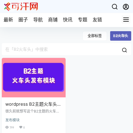
最新
圈子
导航
商铺
快讯
专题
友链
全部标签
B2火车头
wordpress B2主题火车头发
布模块
很久前就想写这个B2主题的火车头
发布模块，奈何自己么有这个主
发布模块
题，这个主题还是一款很不错的主
题，也有许多的站长在使用这款主
799
0
题。 前几天会员朋友终于提供了一