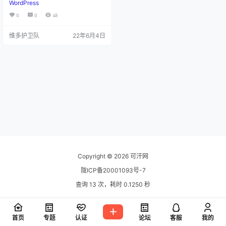
WordPress
的商业版本与由开源社区维护的免
费发行版本。 商业版本以Redhat为
0
0
48
代表，开源社区版本则以debian为
代表。这些版本各有不同的特点，
维多护卫队
22年6月4日
在不同的应用领域发挥着不同的作
用，不能一概而论。而绝大多数VP
S上只提供开源社区维护的发行版
本。下面就这些不同的Linux发行版
进行简单的分析。 Ubuntu Ubuntu
近些年的粉丝越来越多，Ubu…
Copyright © 2026
可汗网
陇ICP备20001093号-7
查询 13 次，耗时 0.1250 秒
首页
专题
认证
论坛
客服
我的