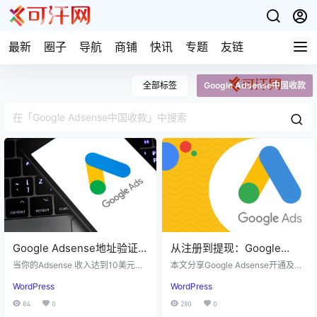
最新
圈子
导航
商铺
快讯
专题
友链
全部标签
Google Adsense中国收款
Google Adsense地址验证
从注册到提现：Google
的详细流程，网站广告赚钱
Adsense 详细开通流程
当你的Adsense 收入达到10美元，
本文分享Google Adsense开通及提
必经之路！
谷歌就会寄出一封国际平邮信到你
现的详细流程
WordPress
WordPress
账户填写的地址。 信里面是PIN
码，在Adsense 后台输入PIN 码验
84
0
280
0
证地址真实有效后，Adsense 才会