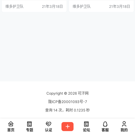
付款。 自第一个PIN 码生成之日算
维多护卫队
21年3月18日
维多护卫队
21年3月18日
起，您可以在4 个月内将该号码输入
帐号。
Copyright © 2026
可汗网
陇ICP备20001093号-7
查询 14 次，耗时 0.1235 秒
首页
专题
认证
论坛
客服
我的