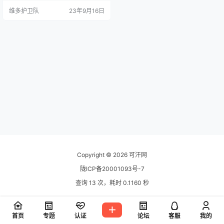
击System status，然后将tagDiv a
维多护卫队
23年9月16日
dvertisement的选择框关闭（默认
是开启的），即可成功去掉顶部的
广告条。 教程结束。
Copyright © 2026
可汗网
陇ICP备20001093号-7
查询 13 次，耗时 0.1160 秒
首页
专题
认证
论坛
客服
我的