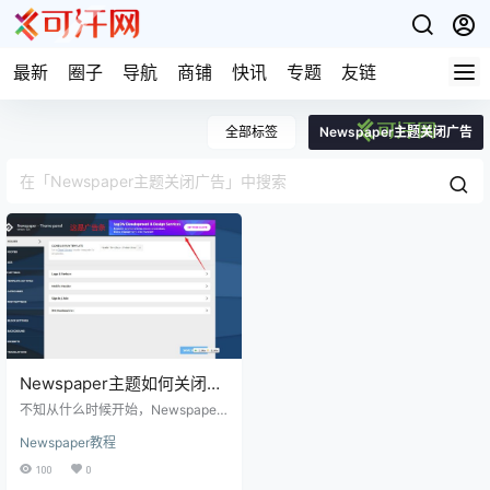
最新
圈子
导航
商铺
快讯
专题
友链
全部标签
Newspaper主题关闭广告
Newspaper主题如何关闭后
台的面板的广告?
不知从什么时候开始，Newspaper
主题的后台多了一个广告条，很抢
Newspaper教程
眼，具体如下图： 我之前一直以为
这个广告条关不掉，直到我看到下
100
0
面这个选项: 具体做法就是，依次点