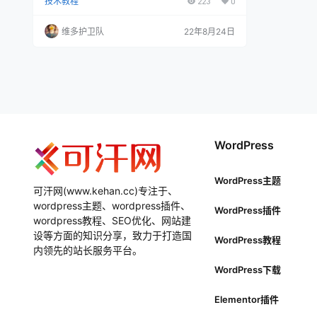
技术教程
223
0
又可以分为字体相对单位和视窗相对单位。字体相
对单位有：em、ex、ch、rem；视窗相对单位
有：vw、vh、vmin、vmax几种。绝对长度单位则
维多护卫队
22年8月24日
是固定尺寸，它们采用的是物理度量单位：cm、m
m、in、px、pt以及pc。但在实际应用中，我们使
用最广泛的则是em、rem、px以及百分比（%）来
度量页面元素的尺…
WordPress
WordPress主题
可汗网(www.kehan.cc)专注于、
wordpress主题、wordpress插件、
WordPress插件
wordpress教程、SEO优化、网站建
设等方面的知识分享，致力于打造国
WordPress教程
内领先的站长服务平台。
WordPress下载
Elementor插件