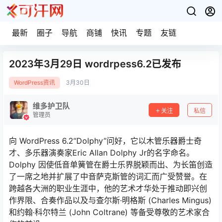
最新
圈子
导航
商铺
快讯
专题
友链
2023年3月29日 wordrpess6.2已发布
WordPress资讯
3月
30日
维多护卫队
关注
私信
管理员
向 WordPress 6.2“Dolphy”问好，它以木管乐器爵士奇
才、多乐器演奏家Eric Allan Dolphy Jr的名字命名。
Dolphy 因使低音单簧管在爵士乐界脱颖而出、为长笛创造
了一席之地并扩展了中音萨克斯管的词汇而广受赞誉。在
跨越各大洲的职业生涯中，他的艺术才华处于推动即兴创
作界限、合奏作品以及与查尔斯·明格斯 (Charles Mingus)
和约翰·科尔特兰 (John Coltrane) 等备受尊敬的艺术家合