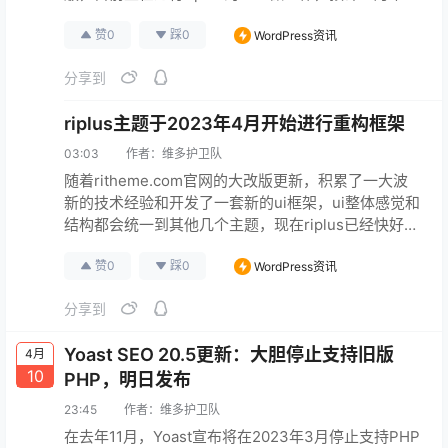
即可发布最新版的riplus主题。感谢各位大佬对我们的
赞
0
踩
0
WordPress资讯
信任支持。
原文连接
分享到
riplus主题于2023年4月开始进行重构框架
03:03
作者：
维多护卫队
随着ritheme.com官网的大改版更新，积累了一大波
新的技术经验和开发了一套新的ui框架，ui整体感觉和
结构都会统一到其他几个主题，现在riplus已经快好
了，紧接着riprov2也会开始换皮 1. riplus于2023年4
赞
0
踩
0
WordPress资讯
月开始进行重构框架中，当前进度百分之80已经完
成，请新用户暂时不要使用下载，建议在等半个月左
分享到
右即可直接使用最新版UI重构后的riplus主题， 2. 新
版本完全兼容，不用…
原文连接
Yoast SEO 20.5更新：大胆停止支持旧版
4月
10
PHP，明日发布
23:45
作者：
维多护卫队
在去年11月，Yoast宣布将在2023年3月停止支持PHP