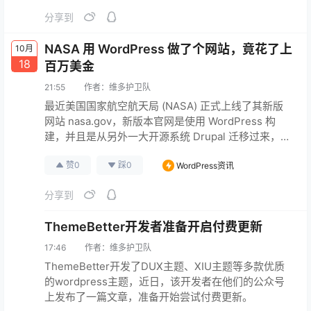
的功能都是很基础的常规功能。 注意：推出Lite版并
分享到
不意味着原版主题不再更新功能，Lite仅为一部分需要
精简功能的用户提供，不影响原版的使用与更新。 移
NASA 用 WordPress 做了个网站，竟花了上
10月
除的…
原文连接
18
百万美金
21:55
作者：
维多护卫队
最近美国国家航空航天局 (NASA) 正式上线了其新版
网站 nasa.gov，新版本官网是使用 WordPress 构
建，并且是从另外一大开源系统 Drupal 迁移过来，此
次开发和迁移共花费了 18 个月，主要工作包括网站开
赞
0
踩
0
WordPress资讯
发、数据迁移和内容建设。 整个项目据说共耗费了百
万美元，还是美国人有钱，做个官网都有那么多预
分享到
算，羡慕死我了。 NASA官网：
https://www.nasa.gov/
原文连接
ThemeBetter开发者准备开启付费更新
17:46
作者：
维多护卫队
ThemeBetter开发了DUX主题、XIU主题等多款优质
的wordpress主题，近日，该开发者在他们的公众号
上发布了一篇文章，准备开始尝试付费更新。