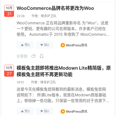
默…
原文连接
WooCommerce品牌名将更改为Woo
10月
31
22:26
作者：
维多护卫队
WooCommerce 正在将品牌重新命名 为“Woo”，这是
一个更短、更有趣的公司名称版本，许多客户已经在
使用。 Automattic于 2015 年收购了 WooCommerce
以及 WooThemes。该开源商务平台目前为超过 440
赞
0
踩
0
WordPress资讯
万个实时网站提供支持，其中包括排名前 100 万的在
线商店中的 33%。 品牌重塑延伸到 Woo
分享到
Marketplace、WooExperts 计划以及 W…
原文连接
模板兔主题即将推出Modown Lite精简版，原
10月
27
模板兔主题将不再更新功能
19:51
作者：
维多护卫队
这是今天在模板兔官网看到的最新消息，模板兔官网
说明如下： 所谓Lite版本，就是在Modown原版基础
上，移除掉一些功能，只保留一些常用的对于资源下
载站来说的必要功能。当然，模板兔也是看了一些做
赞
0
踩
0
WordPress资讯
的比较好的收入可观的modown站，他们网站所用到