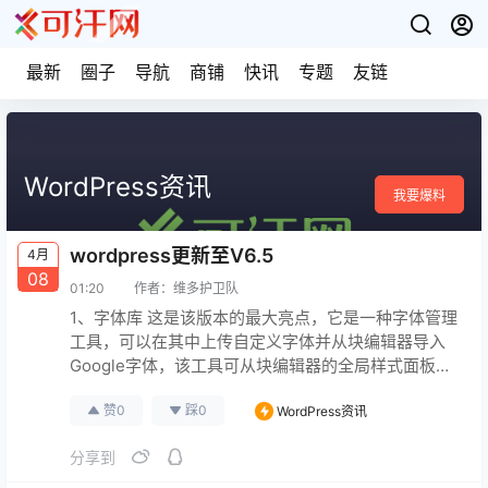
最新
圈子
导航
商铺
快讯
专题
友链
WordPress资讯
我要爆料
wordpress更新至V6.5
4月
08
01:20
作者：
维多护卫队
1、字体库 这是该版本的最大亮点，它是一种字体管理
工具，可以在其中上传自定义字体并从块编辑器导入
Google字体，该工具可从块编辑器的全局样式面板访
问。 2、网站编辑器库的增强视图 在网站编辑器中浏
赞
0
踩
0
WordPress资讯
览模板和模式时，使用不同的显示布局和显示不同模
板或模式信息的选项感觉更好，还可以使用批量操作
分享到
来简化管理。 3、经典主题兼容性与阻止环境
WordPress现在通过add_theme_support（’a…