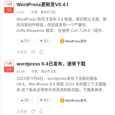
WordPress更新至V6.4.1
11月
原文连接
10
13:57
作者：
维多护卫队
WordPress 昨天才发布 6.4 新版，新的默认主题，新
的内容创作体验，然后就发现一个严重的
cURL/Requests 错误： 在使用 Curl 7.29.0（或许还
有其他版本）时， 会中断对
赞
0
踩
0
WordPress资讯
https://api.wordpress.org/ 和许多其他网站的下载：
Error: RuntimeException: Failed to get url
分享到
'https://api…
原文连接
wordpress 6.4已发布，速来下载
11月
08
05:28
作者：
维多护卫队
2023年11月8日，wordpress发布了全新的版本
V6.4，WordPress 6.4 将是 2023 年的第三个主要版
本 这个版本还带来许多改进和新功能，下面来具体看
看吧： 字体管理：WordPress 6.4 引入了一个
赞
0
踩
0
WordPress资讯
WebFonts API，允许主题和插件更容易地添加和使用
网络字体。用户也可以在编辑器中选择和调整字体样
分享到
式。 新的默认主题：WordPress 6.4 将推出一个新的