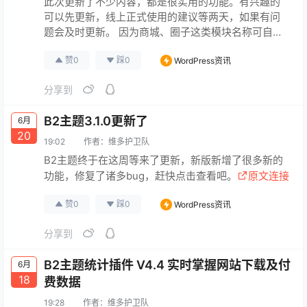
此次更新了不少内容，都是很实用的功能。有兴趣的
可以先更新，线上正式使用的建议等两天，如果有问
题会及时更新。 因为商城、圈子这类模块名称可自定
义，所以修改了大量的文本，语言包还未更新，如果
赞
0
踩
0
WordPress资讯
您是英文版本，暂时请不要更新。 B2Pro_3.3.4 更新
了，速度更快！ 这次小更新主要是提速，大幅提速，
分享到
已经升级3.3.3的朋友建议立刻升级。 其他版本的朋友
可以晚两天，如果发现问题会及时更新。 B2Pro 3…
B2主题3.1.0更新了
6月
原文连接
20
19:02
作者：
维多护卫队
B2主题终于在这周等来了更新，新版新增了很多新的
功能，修复了诸多bug，赶快点击查看吧。
原文连接
赞
0
踩
0
WordPress资讯
分享到
B2主题统计插件 V4.4 实时掌握网站下载及付
6月
18
费数据
19:28
作者：
维多护卫队