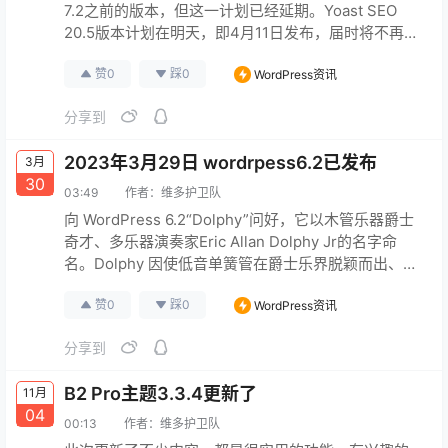
7.2之前的版本，但这一计划已经延期。Yoast SEO
20.5版本计划在明天，即4月11日发布，届时将不再支
持PHP 5.6、7.0和7.1版本。这是个大胆的举动。
赞
0
踩
0
WordPress资讯
原文连接
分享到
2023年3月29日 wordrpess6.2已发布
3月
30
03:49
作者：
维多护卫队
向 WordPress 6.2“Dolphy”问好，它以木管乐器爵士
奇才、多乐器演奏家Eric Allan Dolphy Jr的名字命
名。Dolphy 因使低音单簧管在爵士乐界脱颖而出、为
长笛创造了一席之地并扩展了中音萨克斯管的词汇而
赞
0
踩
0
WordPress资讯
广受赞誉。在跨越各大洲的职业生涯中，他的艺术才
华处于推动即兴创作界限、合奏作品以及与查尔斯·明
分享到
格斯 (Charles Mingus) 和约翰·科尔特兰 (John C…
原文连接
B2 Pro主题3.3.4更新了
11月
04
00:13
作者：
维多护卫队