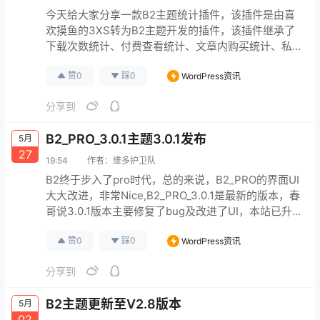
今天给大家分享一款B2主题统计插件，该插件是由喜
欢摸鱼的3XS转为B2主题开发的插件，该插件继承了
下载次数统计、付费查看统计、文章内购买统计、私
信管理、签到管理等一系列实用的功能。
原文连接
赞
0
踩
0
WordPress资讯
分享到
B2_PRO_3.0.1主题3.0.1发布
5月
27
19:54
作者：
维多护卫队
B2终于步入了pro时代，总的来说，B2_PRO的界面UI
大大改进，非常Nice,B2_PRO_3.0.1是最新的版本，春
哥说3.0.1版本主要修复了bug及改进了UI，本站已升
级到B2_PRO_3.0.1版本，大家可以看看实际的效果。
赞
0
踩
0
WordPress资讯
原文连接
分享到
B2主题更新至V2.8版本
5月
02