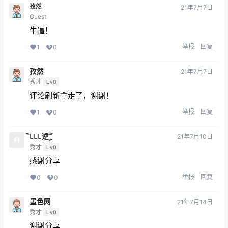
孜然
21年7月7日
Guest
牛逼！
举报
回复
1
0
孜然
21年7月7日
秀才
Lv0
评论刷新拿走了，谢谢！
举报
回复
1
0
ﮥۣۖิ逆ۣۖิ
21年7月10日
秀才
Lv0
感谢分享
举报
回复
0
0
墨色网
21年7月14日
秀才
Lv0
谢谢分享