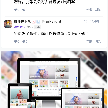
您好，我等会会将资源包发到你邮箱
举报
回复
0
0
维多护卫队
urkyfight
23年11月6日
@
A
M
永久会员
状元
Lv5
给你发了邮件，你可以通过OneDrive下载了
举报
回复
0
0