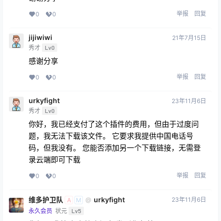
举报
回复
0
0
jijiwiwi
21年7月15日
秀才
Lv0
感谢分享
举报
回复
0
0
urkyfight
23年11月6日
秀才
Lv0
你好，我已经支付了这个插件的费用，但由于过度问
题，我无法下载该文件。 它要求我提供中国电话号
码，但我没有。 您能否添加另一个下载链接，无需登
录云端即可下载
举报
回复
0
0
维多护卫队
urkyfight
23年11月6日
@
A
M
永久会员
状元
Lv5