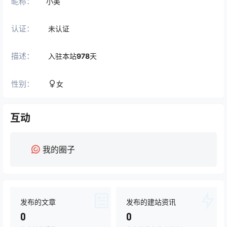
昵称：
小美
认证：
未认证
描述：
入驻本站
978
天
性别：
女
互动
我的圈子
发布的文章
发布的建站资讯
0
0