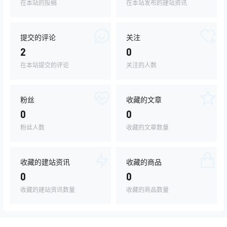
在本站的投稿
在本站发布的建站资讯
提交的评论
关注
2
0
在本站提交的评论
关注的人数
粉丝
收藏的文章
0
0
粉丝人数
收藏的文章数量
收藏的建站资讯
收藏的商品
0
0
收藏的建站资讯数量
收藏的商品数量