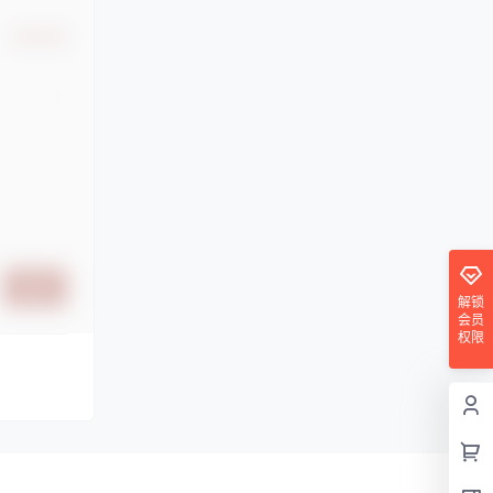
确认修改
提交
解锁
会员
权限