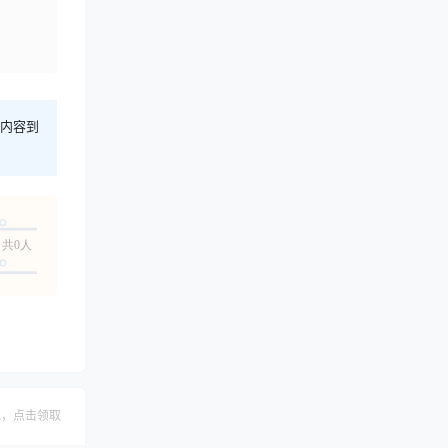
内容到
共0人
包，点击领取