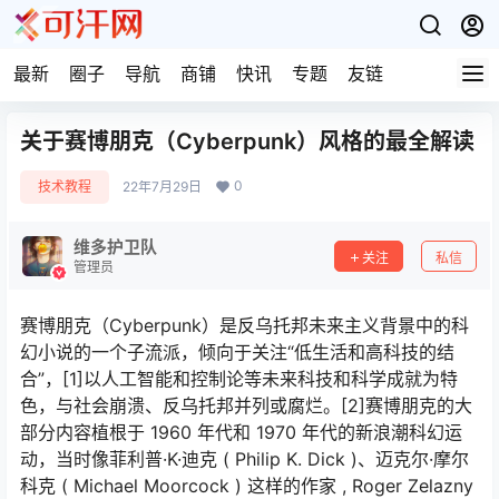
最新
圈子
导航
商铺
快讯
专题
友链
关于赛博朋克（Cyber​​punk）风格的最全解读
0
技术教程
22年7月29日
维多护卫队
关注
私信
管理员
赛博朋克（Cyber​​punk）是反乌托邦未来主义背景中的科
幻小说的一个子流派，倾向于关注“低生活和高科技的结
合”，[1]以人工智能和控制论等未来科技和科学成就为特
色，与社会崩溃、反乌托邦并列或腐烂。[2]赛博朋克的大
部分内容植根于 1960 年代和 1970 年代的新浪潮科幻运
动，当时像菲利普·K·迪克 ( Philip K. Dick )、迈克尔·摩尔
科克 ( Michael Moorcock ) 这样的作家 , Roger Zelazny