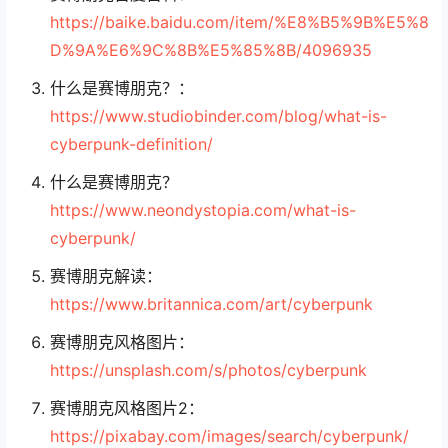
https://baike.baidu.com/item/%E8%B5%9B%E5%8
D%9A%E6%9C%8B%E5%85%8B/4096935
什么是赛博朋克？：
https://www.studiobinder.com/blog/what-is-
cyberpunk-definition/
什么是赛博朋克？
https://www.neondystopia.com/what-is-
cyberpunk/
赛博朋克解读：
https://www.britannica.com/art/cyberpunk
赛博朋克风格图片：
https://unsplash.com/s/photos/cyberpunk
赛博朋克风格图片2：
https://pixabay.com/images/search/cyberpunk/