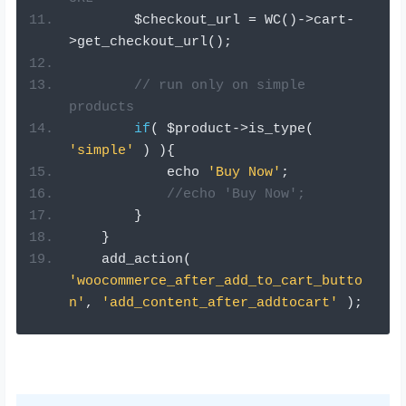
        $checkout_url 
=
 WC
()->
cart
-
>
get_checkout_url
();
// run only on simple 
products
if
(
 $product
->
is_type
(
'simple'
)
){
            echo 
'Buy Now'
;
//echo 'Buy Now';
}
}
    add_action
(
'woocommerce_after_add_to_cart_butto
n'
,
'add_content_after_addtocart'
);