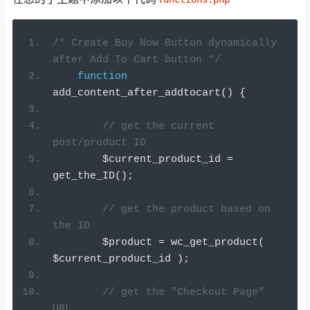
/* Create Buy Now Button dynamically 
after Add To Cart button */
function
add_content_after_addtocart
()
{
// get the current 
post/product ID
        $current_product_id 
=
get_the_ID
();
// get the product based on 
the ID
        $product 
=
 wc_get_product
(
$current_product_id 
);
// get the "Checkout Page" 
URL