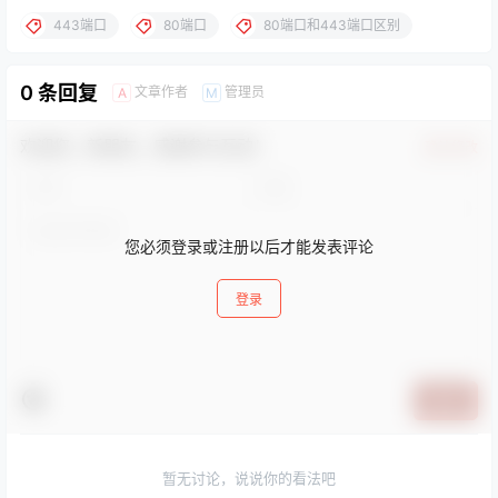
443端口
80端口
80端口和443端口区别
0 条回复
文章作者
管理员
A
M
欢迎您，新朋友，感谢参与互动！
确认修改
您必须登录或注册以后才能发表评论
登录
提交
暂无讨论，说说你的看法吧