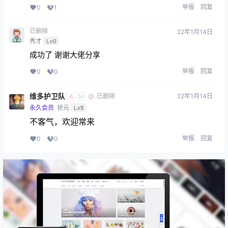
举报
回复
0
1
已删除
22年1月14日
秀才
Lv0
成功了 谢谢大佬分享
举报
回复
0
0
维多护卫队
22年1月14日
@
已删除
A
M
永久会员
状元
Lv5
不客气，欢迎常来
举报
回复
0
0