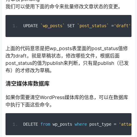
我们可以使用下面的命令来批量修改文章状态的变更。
UPDATE 
`wp_posts`
 SET 
`post_status`
=
'draft'
 W
上面的代码意思是把wp_posts表里面的post_status值修
改为draft，就是草稿状态，修改哪些文件，根据后面
post_status的值为publish来判断，只有是publish（已发
布）的才修改为草稿。
清空媒体库数据库
如果你需要清空WordPress媒体库的信息，可以在数据库
中执行下面这些命令。
DELETE 
from
 wp_posts 
where
 post_type 
=
'attach