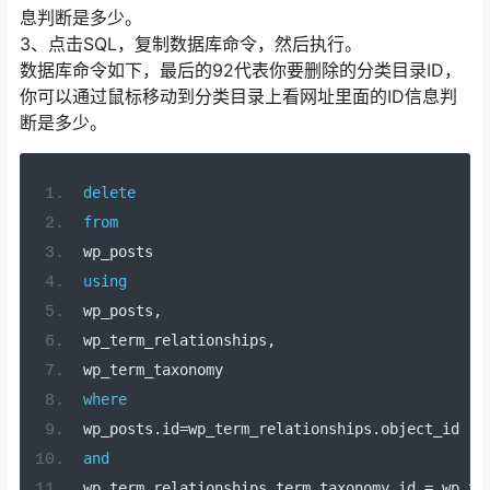
息判断是多少。
3、点击SQL，复制数据库命令，然后执行。
数据库命令如下，最后的92代表你要删除的分类目录ID，
你可以通过鼠标移动到分类目录上看网址里面的ID信息判
断是多少。
delete
from
wp_posts 
using
wp_posts
,
wp_term_relationships
,
wp_term_taxonomy 
where
wp_posts
.
id
=
wp_term_relationships
.
object_id 
and
wp_term_relationships
.
term_taxonomy_id 
=
 wp_te