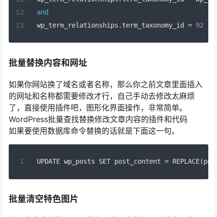
and
wp_term_relationships
.
term_taxonomy_id 
=
92
批量替换内容和网址
如果你网站换了域名或者名称，那么你之前文章里面插入
的网址和名称都需要修改才行，自己手动去修改太麻烦
了，直接使用插件吧，图形化界面操作，非常简单。
WordPress批量查找替换修改文章内容的插件和代码
如果要使用数据库命令替换的话就是下面这一句。
UPDATE wp_posts SET post_content 
=
 REPLACE
(
pos
批量清空特色图片