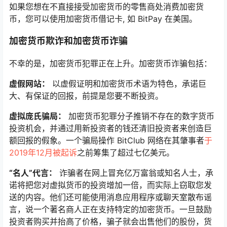
如果您想在不直接接受加密货币的零售商处消费加密货
币，您可以使用加密货币借记卡, 如 BitPay 在美国。
加密货币欺诈和加密货币诈骗
不幸的是，加密货币犯罪正在上升。加密货币诈骗包括：
虚假网站：
以虚假证明和加密货币术语为特色，承诺巨
大、有保证的回报，前提是您要不断投资。
虚拟庞氏骗局：
加密货币犯罪分子推销不存在的数字货币
投资机会，并通过用新投资者的钱还清旧投资者来创造巨
额回报的假象。一个骗局操作 BitClub 网络在其肇事者
于
2019年12月被起诉
之前筹集了超过七亿美元。
“名人”代言：
诈骗者在网上冒充亿万富翁或知名人士，承
诺将把您对虚拟货币的投资增加一倍，而实际上窃取您发
送的内容。他们还可能使用消息应用程序或聊天室散布谣
言，说一个著名商人正在支持特定的加密货币。一旦鼓励
投资者购买并抬高了价格，骗子就会出售他们的股份，货