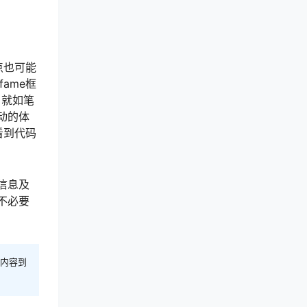
点也可能
ame框
，就如笔
动的体
看到代码
信息及
不必要
内容到