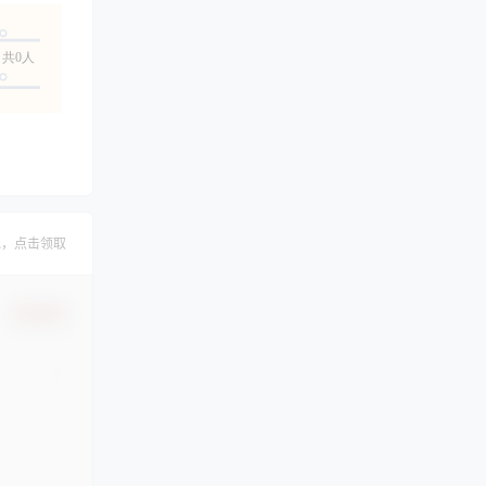
共0人
包，点击领取
确认修改