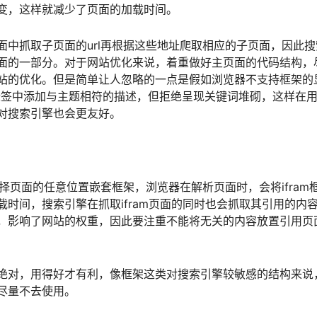
变，这样就减少了页面的加载时间。
中抓取子页面的url再根据这些地址爬取相应的子页面，因此搜
面的一部分。对于网站优化来说，着重做好主页面的代码结构，
站的优化。但是简单让人忽略的一点是假如浏览器不支持框架的
在标签中添加与主题相符的描述，但拒绝呈现关键词堆砌，这样在
对搜索引擎也会更友好。
可选择页面的任意位置嵌套框架，浏览器在解析页面时，会将ifram
时间，搜索引擎在抓取ifram页面的同时也会抓取其引用的内
，影响了网站的权重，因此要注重不能将无关的内容放置引用页
绝对，用得好才有利，像框架这类对搜索引擎较敏感的结构来说
尽量不去使用。