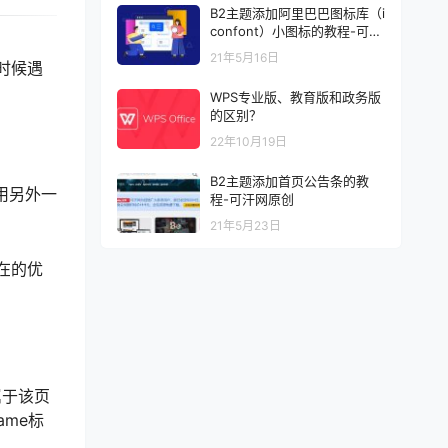
B2主题添加阿里巴巴图标库（i
confont）小图标的教程-可汗
网原创
21年5月16日
时候遇
WPS专业版、教育版和政务版
的区别？
22年10月19日
B2主题添加首页公告条的教
用另外一
程-可汗网原创
21年5月23日
在的优
属于该页
ame标