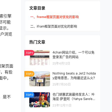
文章目录
索引擎
一、frame框架页面对优化的影响
尽可能
二、ifram框架页面对优化的影响
显示，
用户浏览
热门文章
4chan网站介绍，一个可以免
TOP1
登录发广告的网站
25年4月12日
框架页面
容，有些
Nothing beats a Jet2 holida
TOP2
面中，
y是啥意思，为啥最近这么火?
25年7月30日
也门胡塞武装最帅发言人：叶
TOP3
，是不
海亚·萨里阿（Yahya Sare’e）
基本信息
23年12月11日