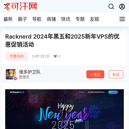
最新
圈子
导航
商铺
快讯
专题
友链
Racknerd 2024年黑五和2025新年VPS的优
惠促销活动
0
优惠活动
25年1月2日
维多护卫队
关注
私信
管理员