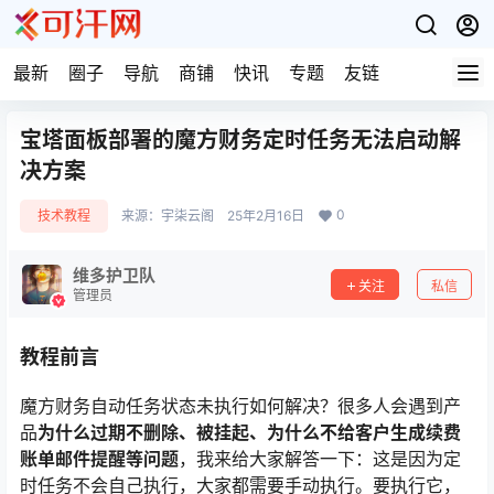
最新
圈子
导航
商铺
快讯
专题
友链
宝塔面板部署的魔方财务定时任务无法启动解
决方案
0
技术教程
来源：
宇柒云阁
25年2月16日
维多护卫队
关注
私信
管理员
教程前言
魔方财务自动任务状态未执行如何解决？很多人会遇到产
品
为什么过期不删除、被挂起、为什么不给客户生成续费
账单邮件提醒等问题
，我来给大家解答一下：这是因为定
时任务不会自己执行，大家都需要手动执行。要执行它，