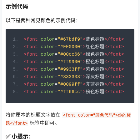
示例代码
以下是两种常见颜色的示例代码：
<font
color
=
"#67bdf9"
>
蓝色标题
</font>
<font
color
=
"#FF0000"
>
红色标题
</font>
<font
color
=
"#00cc66"
>
绿色标题
</font>
<font
color
=
"#ff9900"
>
橙色标题
</font>
<font
color
=
"#9933ff"
>
紫色标题
</font>
<font
color
=
"#333333"
>
深灰标题
</font>
<font
color
=
"#0099ff"
>
亮蓝标题
</font>
<font
color
=
"#ff66cc"
>
粉色标题
</font>
将你原本的标题文字放在
<font color="颜色代码">你的标
标签中即可。
题</font>
✅ 小提示：