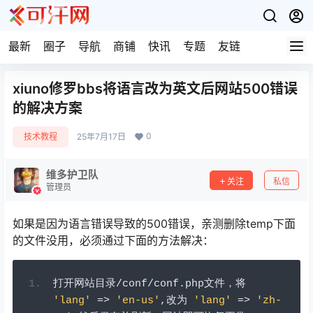
最新
圈子
导航
商铺
快讯
专题
友链
xiuno修罗bbs将语言改为英文后网站500错误
的解决方案
0
技术教程
25年7月17日
维多护卫队
关注
私信
管理员
如果是因为语言错误导致的500错误，亲测删除temp下面
的文件没用，必须通过下面的方法解决：
打开网站目录/
conf
/
conf
.
php
文件，将
'lang'
=>
'en-us'
,改为
'lang'
=>
'zh-