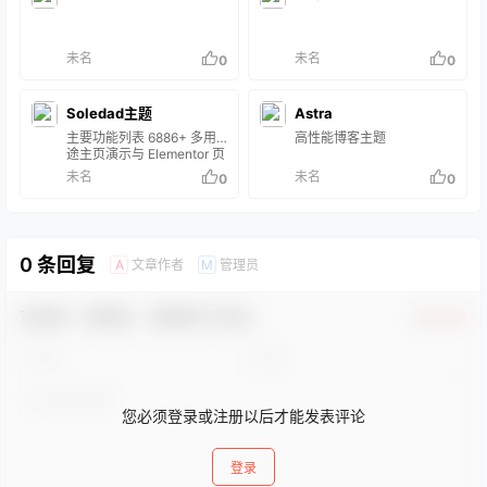
没有推出任何非英语版本的
主题模…
未名
未名
0
0
Soledad主题
Astra
主要功能列表 6886+ 多用
高性能博客主题
途主页演示与 Elementor 页
面生成器兼容。与
未名
未名
0
0
WPBakery 页面生成器兼
容。Elementor 和
WPBakery Page Builder 的
40 多个自定义元素。多个
页眉和页脚构建器 - 页眉和
0 条回复
文章作者
管理员
A
M
页脚构建器超级菜单生成器
来自云模板库的 1000 多个
模板多个灵活的超级菜单生
欢迎您，新朋友，感谢参与互动！
成器使用 Soledad 轻松创建
确认修改
在线商店网站。符合欧盟
GDPR 政策模式标…
您必须登录或注册以后才能发表评论
登录