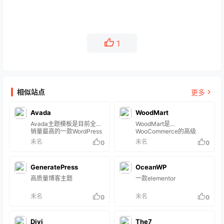
1
相似站点
更多
Avada
WoodMart
Avada主题模板是目前全球
WoodMart是
销量最高的一款WordPress
WooCommerce的高级
商业主题模板，售价60美
WordPress主题。它具有现
未名
未名
0
0
元。截止到2022年6月，全
代，简洁的设计，将使您的
球总计销售了70万套。
在线商店看起来新鲜独特。
Avada内置了80多套适用于
响应式，功能强大，功能模
GeneratePress
OceanWP
各行各业的主题，各种类型
块样式多选，并且支持
的网站都可以轻松套用现有
DEMO模块一键导入，可以
高质量博客主题
一款elementor
的行业模版，达到快速建站
很简单的自己做各种搭配。
目的。 Avada由美国
非常适合做电商独立站，外
未名
未名
0
0
ThemeFusion公司开发，所
贸商城。
有模板也是英文编写制作。
显然，Avada最初的设计并
没有考虑到中国的用户，也
Divi
The7