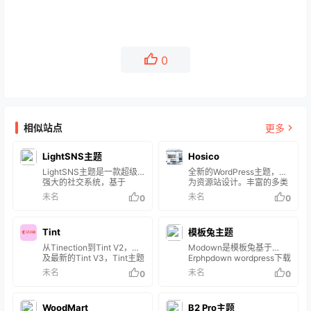
0
相似站点
更多
LightSNS主题
Hosico
LightSNS主题是一款超级
全新的WordPress主题，专
强大的社交系统，基于
为资源站设计。丰富的多类
wordpress开发，安全稳
型资源管理、强大的资源自
未名
未名
0
0
定。包含多板块论坛、问
定义属性与筛选器，标配用
答、VIP、充值、付费可见
户中心，下载中心，订单集
等一系列强大的轻社区系统
成与管理。 亮点功能 资源
Tint
模板兔主题
&轻论坛程序。 LightSNS主
文章类型，专用于资源的说
题怎么样？ LightSNS主题
明展示以及资源附件的下载
从Tinection到Tint V2，以
Modown是模板兔基于
主打轻社交，每一个细节都
商品文章类型，包括付费商
及最新的Tint V3，Tint主题
Erphpdown wordpress下载
有着社交属性，可以说是目
品/积分兑换商品，专用于区
仍然换发活力，不论是个人
插件开发的一款付费下载资
未名
未名
0
0
前最好用的论坛社区主题
别于资源类型的内容的定价
博客、还是内容分享、分发
源、付费下载源码、收费附
了，而且主题作者更新也比
付费查看或者用户积分兑换
和转化网站，Tint主题都是
件下载、付费阅读查看隐藏
较频繁，随着更新会越来越
权益实现 普通文章类型，专
一个不错的选择。 主题介绍
内容的WordPress主题，一
多，该主题买了肯定升值，
WoodMart
用于日志类型的内容的展
B2 Pro主题
Tint V3是基于Tint主题的完
款针对收费付费下载资源/付