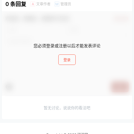
播放，完全无缝的后台管
0 条回复
证码，等等等等！最新支付
文章作者
管理员
A
M
理，更加舒适的手机自适应
接…
设计，完全bootstrap4设
计，当前为SVIP内测版本。
欢迎您，新朋友，感谢参与互动！
切勿传播。内测完全看自己
确认修改
需求 无任何强制升级行为，
不感兴趣内测的不感兴趣
plus的无需关注，内测结束
后自然全部会员都免…
您必须登录或注册以后才能发表评论
登录
提交
暂无讨论，说说你的看法吧