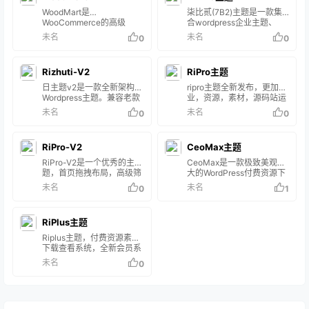
喜欢该主题的可以前往官网
示，支持嵌入商品/资源 会
全重构版本，在继承主要功
费查看内容/付费阅读/付费
WoodMart是
柒比贰(7B2)主题是一款集
购买
员系统，会员权益支持资
能的基础上，采用了更新的
视频/VIP会员免费下载查看/
WooCommerce的高级
合wordpress企业主题、
源…
前后端分离架构，对前端部
虚拟资源售卖的WordPress
WordPress主题。它具有现
wordpress微信主题的
未名
未名
0
0
分使用React进行了完全重
主题，一款为erphpdown而
代，简洁的设计，将使您的
wordpress多功能高级付费
写，并在后端服务接口适配
生的wp主题。集付费下载
在线商店看起来新鲜独特。
主题模板，全面支持微信登
上做了修改。为了保持SEO
资源、付费查看内容于一
响应式，功能强大，功能模
陆、微信支付、微信公众
效果，对于旧版本的模板文
Rizhuti-V2
体，包含体验VIP、包月
RiPro主题
块样式多选，并且支持
号、微信小程序和APP等各
件进行了保…
VIP、包年V…
DEMO模块一键导入，可以
个场景。
日主题v2是一款全新架构的
ripro主题全新发布，更加专
很简单的自己做各种搭配。
Wordpress主题。兼容老款
业，资源，素材，源码站运
非常适合做电商独立站，外
日主题。商城功能后台可以
营首选，支付宝原生/当面
未名
未名
0
0
贸商城。
一键开启关闭，关闭后就是
付、微信扫码/H5支付、码
一个布局灵活，界面优美，
支付、虎皮椒、PAYJS。
速度超快的wordpress博客
QQ/微信/微博一键登录，付
RiPro-V2
CeoMax主题
主题。商城 主要以虚拟资源
费下载、付费查看、支持卡
商城为主，支持包月。包
密、会员、推广佣金、作者
RiPro-V2是一个优秀的主
CeoMax是一款极致美观强
年。终身VIP会员三个不同
佣金、前端发布资源等。
题，首页拖拽布局，高级筛
大的WordPress付费资源下
的用户组等级。 Rizhuti-V2
RiPro主题
选，自带会员生态系统，超
载主题，TA能满足您所有付
未名
未名
0
1
全支付接口，你喜欢的样子
费资源下载的业务需求！
我都有！RiPro主题，更强
CeoMax强大的功能 在不久
大的全资源/素材类主题，无
的将来Ta能实现你一切幻
RiPlus主题
需插件，集成强大的支付，
想... 特色功能 CeoMax是一
后台管理，用户体验舒服。
款极致美观强大的
Riplus主题，付费资源素材
支持卡密，充值，积分，会
WordPress付费资源下载主
下载查看系统，全新会员系
员，高级筛选，推广佣金，
题，TA能满足您所有付费资
统，注重会员体系分离，一
未名
0
作者佣金，前台创建文章，
源下载的业务需求作，用户
键开启关闭会员系统/单独付
统计，自定义币种，自定义
中心也可以便捷切换至商城
费系统，支持评论可见，付
会员标识，全站功能实现
中心。
费可见，付费下载，视频缩
AJAX，图片全站真正懒加
略图播放，文章内灯箱图片
载，支持SEO，注册邮件验