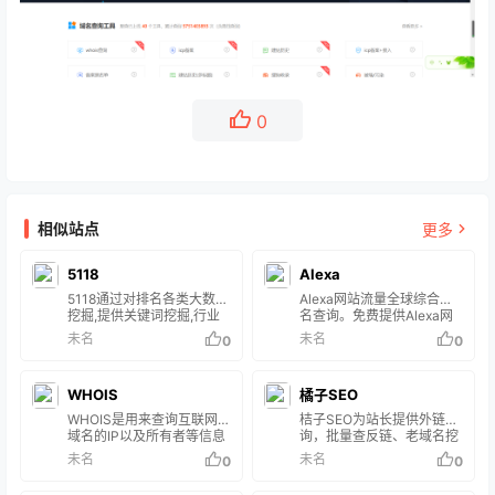
0
相似站点
更多
5118
Alexa
5118通过对排名各类大数据
Alexa网站流量全球综合排
挖掘,提供关键词挖掘,行业
名查询。免费提供Alexa网
词库,站群权重监控,关键词
站流量排名官方数据查询，
未名
未名
0
0
排名监控,指数词,流量词挖
中文网站排行榜，官方网站
掘工具等排名工作人员必备
ICP备案信息查询，域名注
百度站长工具平台。
册信息查询，网站访问量查
WHOIS
橘子SEO
询，网站浏览量查询，网站
排名变化趋势数据每日更
WHOIS是用来查询互联网中
桔子SEO为站长提供外链查
新。
域名的IP以及所有者等信息
询，批量查反链、老域名挖
的传输协议。早期的WHOIS
掘、网站建站历史快照记
未名
未名
0
0
查询多以命令行接口存在，
录、网站标题和内容关键字
但是现在出现了一些基于网
主题密度检测等的SEO站长