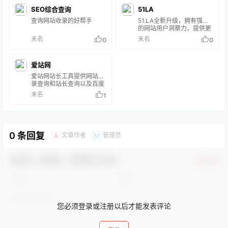
页接口的简化在线查询工
工具网站。
SEO综合查询
51LA
具，甚至可以一次向不同的
数据库查询。网页接口的查
查询网站收录的好帮手
51.LA全新升级，拥有强大
询工具仍然依赖WHOIS协议
的网站用户洞察力，提供更
向服务器发送查询请求，命
加精准全面的来路统计分
未名
未名
0
0
令行接口的工具仍然被系统
析、数据报表可视化、网站
管理员广泛使用。
分析能力，助力网站持续增
长 专注于网站统计16年，拥
爱站网
有数据引用、流量波动提
醒、批量创建站点等特色功
爱站网站长工具提供网站收
能，帮助站长们更高效经营
录查询和站长查询以及百度
网站。 为站长及企业用户提
权重值查询等多个站长工
未名
1
供专业、全面、精准的网站
具，免费查询各种工具，包
错误监控服务，准确追踪异
括有关键词排名查询，百度
常问题，帮助提升异常问题
收录查询等。
的感知及解决效率。
0 条回复
文章作者
管理员
A
M
欢迎您，新朋友，感谢参与互动！
确认修改
您必须登录或注册以后才能发表评论