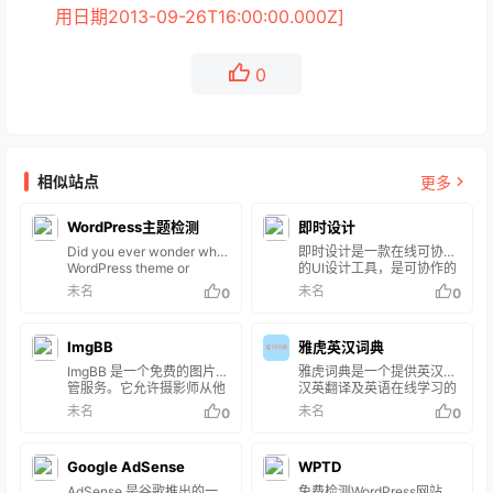
用日期2013-09-26T16:00:00.000Z]
0
相似站点
更多
WordPress主题检测
即时设计
Did you ever wonder what
即时设计是一款在线可协作
WordPress theme or
的UI设计工具，是可协作的
plugins is that awesome
在线sketch、国内版
未名
未名
0
0
site using? WordPress
figma，拥有海量的设计资
Theme Detector is the
源与素材，支持导入sketch
perfect free online tool to
格式的源文件。支持创建交
ImgBB
雅虎英汉词典
find out.
互原型、获取设计标注、快
速切图、团队协作等工作。
ImgBB 是一个免费的图片托
雅虎词典是一个提供英汉、
管服务。它允许摄影师从他
汉英翻译及英语在线学习的
们的在线数据库上传和共享
网站，不过要注意，该网站
未名
未名
0
0
图像。上传照片后，只要您
主要服务对象是香港地区，
有互联网和浏览器，您就可
英语翻译的也是繁体字，由
以从世界任何地方访问它
于简体中文和繁体中文的区
Google AdSense
WPTD
们。 ImgBB 主要用于通过
别，部分词汇的中文翻译可
链接或嵌入的 HTML 代码
能存在差异，比如：
AdSense 是谷歌推出的一
免费检测WordPress网站使