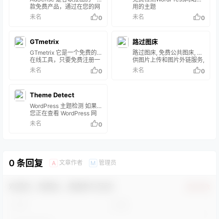
上传和分享图片。如果您的
template繁体翻译是型板，
款免费产品，通过在您的网
用的主题
网站使用BBCode（公告板
而简体翻译是模板，这两种
站上展示广告，让您轻松实
未名
未名
0
0
代码）链接，它甚至会为您
翻译其实都正确，只是使用
现创收。Google AdSense
提供。 主要特征 让我们回
的地区不同。
为各种规模的网站发布商提
顾一下 ImgBB 提供的功
供了一种免费、简单的赢利
能。 支持的文件和大小
GTmetrix
路过图床
方式，即通过在网站上展示
ImgBB 支持JPG、PNG、
具有针对性的 Google 广告
GTmetrix 它是一个免费的
路过图床, 免费公共图床, 提
BMP、…
来获得收益。 Google
在线工具，只要免费注册一
供图片上传和图片外链服务,
AdSense网站首页 借助
个账号，就可以测试你网站
原图保存, 全球CDN加速。
未名
未名
0
0
AdSense 平台，您可以立
的性能。你可以输入网址进
路过图床官网
即自动获得巨大的广告客户
行一次测试，但也可以选择
需求来源，而无需管理与广
GTmetrix PRO，它是
告客户之间的关系。
Theme Detect
GTmetrix的高级产品，可为
Google AdSen…
你的测试提供更高的优先级
WordPress 主题检测 如果
和一些额外功能。基本计划
您正在查看 WordPress 网
是免费的，可定时监视3个
站，您很可能会找到正在使
未名
0
网址（仅限加拿大温哥华，
用的主题。 什么是
仅免费提供每天一次监
WordPress 主题？ 首先，
视），而付费计划的起价为
让我们介绍一下 WP 主题是
每月14.95美元。
什么。WordPress 网站的主
题将影响（但不决定）访问
0 条回复
文章作者
管理员
A
M
者如何看待该网站。主题包
括将决定网站整体颜色、呈
现、布局和设计的资源和功
欢迎您，新朋友，感谢参与互动！
能。主题可以做这么多的事
确认修改
实也意味着有广泛的选择。
有些主题会有预设的配色方
案，有些会有多种配色方
案…