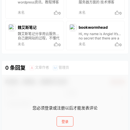
应wordpress seo模版实时
wordpress资讯、教程博客
服务器方面的 技术博客
更新免费下载。 WP建站官
网
未名
未名
0
0
魏艾斯笔记
bookwormhead
魏艾斯笔记分享用云服务器
Hi, my name is Angie! It’s
自己建网站的过程，不懂代
no secret that there are a
码的新手用Wordpress快速
lot of people out there
未名
未名
0
0
搭建美观利于SEO优化的网
talking about how they
站。外贸独立站如何做，建
can get traffic for their
站从入门到精通，和老魏一
websites but most people
起学习。
never give any tips on
how to actually build a w…
0 条回复
文章作者
管理员
A
M
欢迎您，新朋友，感谢参与互动！
确认修改
您必须登录或注册以后才能发表评论
登录