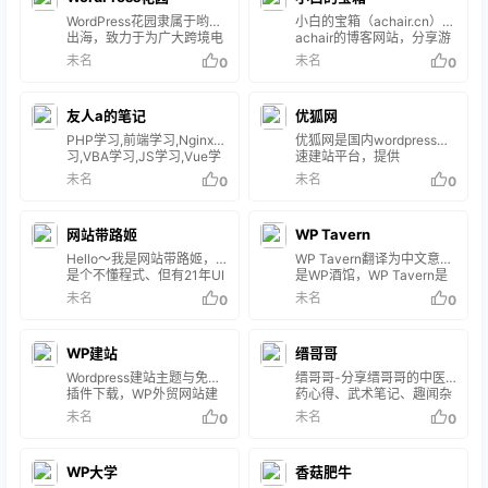
WordPress花园隶属于哟派
小白的宝箱（achair.cn）是
出海，致力于为广大跨境电
achair的博客网站，分享游
商和独立站爱好者提供优质
戏、PS5游戏机、
未名
未名
0
0
的WordPress教程、
WordPress教程、苹果
Woocommerce教程、
Mac、电脑等使用经验，面
Facebook、Twitter、
向新手小白，希望大家少走
友人a的笔记
优狐网
tiktok、Instagram教程和谷
弯路。
歌SEO教程等资料和对应的
PHP学习,前端学习,Nginx学
优狐网是国内wordpress快
建站推广服务。
习,VBA学习,JS学习,Vue学
速建站平台，提供
习,Uniapp学习,小程序学
wordpress初学者指南，推
未名
未名
0
0
习,Linux学习,建站学
荐适合国内使用wordpress
习,Webpack学习,Vite学
主题和插件并提供一系列快
习,Css学习
速建站服务。
网站带路姬
WP Tavern
Hello～我是网站带路姬，
WP Tavern翻译为中文意思
是个不懂程式、但有21年UI
是WP酒馆，WP Tavern是
设计经验的网站设计师。带
一个专业的WordPress资讯
未名
未名
0
0
路姬将带着不懂程式的你，
网站，网站涵盖的内容广
花最少的时间、花最少的
泛，包括古腾堡项目、核心
钱，轻松入门做好第一个
开发、电子商务、社区、插
WP建站
缙哥哥
WordPress 网站，并且进入
件和主题生态系统、活动以
脸书社团持续交流学习！
及更广泛的开源软件世界。
Wordpress建站主题与免费
缙哥哥-分享缙哥哥的中医
WP Tavern是一个热情而有
插件下载，WP外贸网站建
药心得、武术笔记、趣闻杂
吸引力的社区，在这里，对
设自适应英文主题免费下
谈、软件分享、无损音乐、
未名
未名
0
0
该软件感兴趣的人可以与其
载，Wordpress网站seo优
视频短片、技术教程、摄影
他文字印刷者一起进行富有
化与使用小技巧，提供外贸
图片、旅游攻略、购物优
启发性的讨论。 发展历史
网站建设服务与英文WP模
惠。
WP大学
2008年11月19日，
香菇肥牛
版汉化服务，最新英文自适
WPhacks的Kyle Esl…