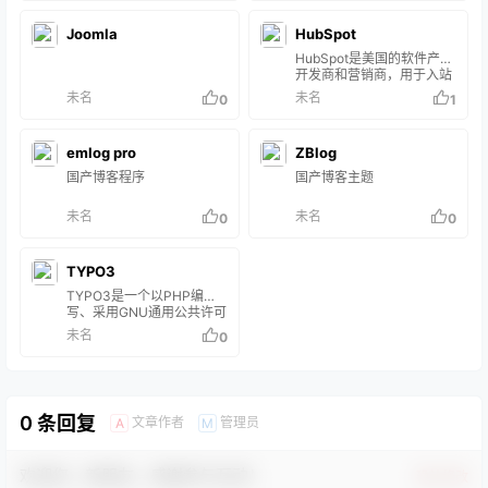
Joomla
HubSpot
HubSpot是美国的软件产品
开发商和营销商，用于入站
营销，销售和客户服务。
未名
未名
0
1
Hubspot由Brian Halligan
和Dharmesh Shah在2006
年创立。其产品和服务旨在
emlog pro
ZBlog
为客户关系管理，社交媒体
营销，内容管理，潜在客户
国产博客程序
国产博客主题
开发，Web分析，搜索引擎
优化，实时聊天和客户支持
未名
未名
0
0
提供工具。 HubSpot官网
HubSpot CMS Hub是一个
完全集成的内容管理系统，
TYPO3
专为营销人员和企业主设
计。 …
TYPO3是一个以PHP编
写、采用GNU通用公共许可
证的自由、开源的内容管理
未名
0
系统。它可在众多操作系统
和多种网页服务器上。
0 条回复
文章作者
管理员
A
M
欢迎您，新朋友，感谢参与互动！
确认修改