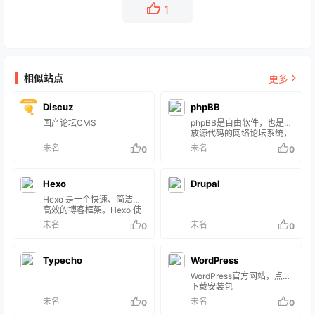
1
相似站点
更多
Discuz
phpBB
国产论坛CMS
phpBB是自由软件，也是开
放源代码的网络论坛系统，
使用PHP作为程式语言，并
未名
未名
0
0
支持如MySQL、
PostgreSQL、MSSQL、
SQLite与Oracle[1]等的资
Hexo
Drupal
料库。 phpBB中文社区：
https://www.phpbbchines
Hexo 是一个快速、简洁且
e.com/ 发展历史 詹姆士·艾
高效的博客框架。Hexo 使
金森（James Atkinson）
用 Markdown（或其他渲染
未名
未名
0
0
在2000年6月17日创设
引擎）解析文章，在几秒
PHPBB，并使用UBB作为
内，即可利用靓丽的主题生
网站上的论坛。Nathan
成静态网页。
Typecho
Cod…
WordPress
WordPress官方网站，点击
下载安装包
未名
未名
0
0