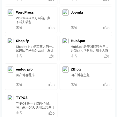
在2000年6月17日创设
PHPBB，并使用UBB作为
网站上的论坛。Nathan
WordPress
Cod…
Joomla
WordPress官方网站，点击
下载安装包
未名
未名
0
0
Shopify
HubSpot
Shopify Inc.是加拿大的一
HubSpot是美国的软件产品
家跨国电子商务公司，总部
开发商和营销商，用于入站
位于安大略省渥太华，
营销，销售和客户服务。
未名
未名
1
1
Shopify也是该公司所有的
Hubspot由Brian Halligan
电子商务平台的名称。
和Dharmesh Shah在2006
Shopify为在线零售商提供
年创立。其产品和服务旨在
emlog pro
ZBlog
一整套服务“包括支付、市
为客户关系管理，社交媒体
场营销、运输和客户契合工
营销，内容管理，潜在客户
国产博客程序
国产博客主题
具，以简化小型商户开设在
开发，Web分析，搜索引擎
线商店的过程”。 Shopify官
优化，实时聊天和客户支持
未名
未名
0
0
网 Shopify是什么？
提供工具。 HubSpot官网
Shopify 是一个电商SaaS平
HubSpot CMS Hub是一个
台， 适用于跨境电商创建独
完全集成的内容管理系统，
立站，拥有一站式开发和管
TYPO3
专为营销人员和企业主设
理电商业务的强大功能…
计。 …
TYPO3是一个以PHP编
写、采用GNU通用公共许可
证的自由、开源的内容管理
未名
0
系统。它可在众多操作系统