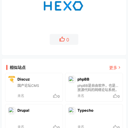
0
相似站点
更多
Discuz
phpBB
国产论坛CMS
phpBB是自由软件，也是开
放源代码的网络论坛系统，
使用PHP作为程式语言，并
未名
未名
0
0
支持如MySQL、
PostgreSQL、MSSQL、
SQLite与Oracle[1]等的资
Drupal
Typecho
料库。 phpBB中文社区：
https://www.phpbbchines
e.com/ 发展历史 詹姆士·艾
金森（James Atkinson）
未名
未名
0
0