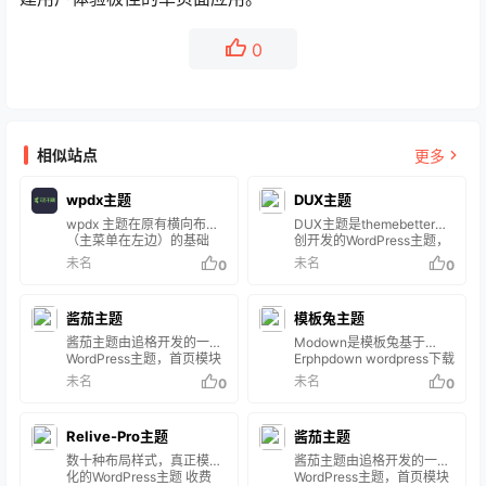
0
相似站点
更多
wpdx主题
DUX主题
wpdx 主题在原有横向布局
DUX主题是themebetter原
（主菜单在左边）的基础
创开发的WordPress主题，
上，再添加垂直布局（主菜
DUX主题简洁大气、响应式
未名
未名
0
0
单在上方），每种布局都有
布局支持各种设备浏览、
5 种配色，选择更自由！同
SEO优化全面、功能多且使
时主菜单已经支持 3 级菜单
用简单，至上架以来备受广
酱茄主题
模板兔主题
啦！依旧响应式布局，
大WordPress主题用户的喜
PC、平板、手机等均可正
爱。
酱茄主题由追格开发的一款
Modown是模板兔基于
常浏览，首页 CMS/Blog双
WordPress主题，首页模块
Erphpdown wordpress下载
样式，20+小工具，图片灯
可自由组合使用，响应式布
插件开发的一款付费下载资
未名
未名
0
0
箱、LazyLoad，强大和完
局，自带前端会员中心（用
源、付费下载源码、收费附
善的主题设置后台，支持
户认证、投稿、个人主页、
件下载、付费阅读查看隐藏
WordPress 最新版…… 主题
赞赏码、内容管理等），并
内容的WordPress主题，一
特色 支持 IE9+、Chrome、
Relive-Pro主题
酱茄主题
支持社交帐号一键登录。
款针对收费付费下载资源/付
Firefox 等主…
费查看内容/付费阅读/付费
数十种布局样式，真正模块
酱茄主题由追格开发的一款
视频/VIP会员免费下载查看/
化的WordPress主题 收费
WordPress主题，首页模块