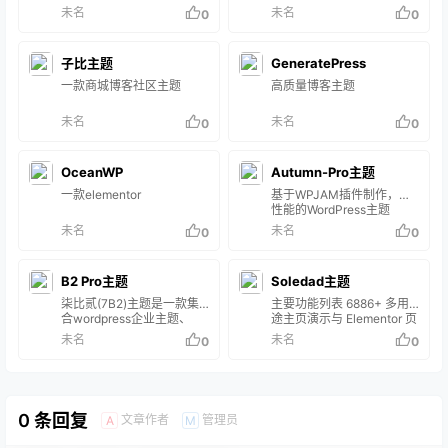
虚拟资源售卖的WordPress
WordPress主题均提供一对
可自由组合使用，响应式布
未名
未名
0
0
主题，一款为erphpdown而
一售后服务，主题包安装调
局，自带前端会员中心（用
生的wp主题。集付费下载
试，免您后顾之忧！ Relive
户认证、投稿、个人主页、
资源、付费查看内容于一
主题4.0版本改动很大， 可
赞赏码、内容管理等），并
子比主题
体，包含体验VIP、包月
GeneratePress
以说是重做了后台，所以自
支持社交帐号一键登录。
VIP、包年V…
4.0版本起便改名为Relive-
一款商城博客社区主题
高质量博客主题
Pro，全新的可视化设置，
更多的优化功能，等你体
未名
未名
0
0
验！ 需要升级新版本的用
户，带着你的授权码找我，
我帮你更新订单。 需要注意
的是，更新后，主题需要重
OceanWP
Autumn-Pro主题
新设置，主题需要重新设
一款elementor
基于WPJAM插件制作，高
置…
性能的WordPress主题
未名
未名
0
0
B2 Pro主题
Soledad主题
柒比贰(7B2)主题是一款集
主要功能列表 6886+ 多用
合wordpress企业主题、
途主页演示与 Elementor 页
wordpress微信主题的
面生成器兼容。与
未名
未名
0
0
wordpress多功能高级付费
WPBakery 页面生成器兼
主题模板，全面支持微信登
容。Elementor 和
陆、微信支付、微信公众
WPBakery Page Builder 的
号、微信小程序和APP等各
40 多个自定义元素。多个
个场景。
页眉和页脚构建器 - 页眉和
0 条回复
文章作者
管理员
A
M
页脚构建器超级菜单生成器
来自云模板库的 1000 多个