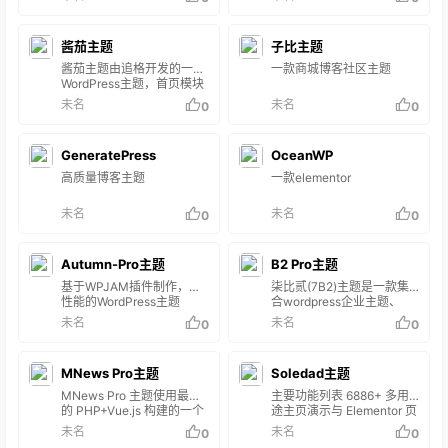
箱、LazyLoad，强大和完
源、付费下载源码、收费附
一售后服务，主题包安装调
善的主题设置后台，支持
件下载、付费阅读查看隐藏
试，免您后顾之忧！ Relive
WordPress 最新版…… 主题
内容的WordPress主题，一
主题4.0版本改动很大， 可
特色 支持 IE9+、Chrome、
酱茄主题
子比主题
款针对收费付费下载资源/付
以说是重做了后台，所以自
Firefox 等主…
费查看内容/付费阅读/付费
4.0版本起便改名为Relive-
酱茄主题由追格开发的一款
一款商城博客社区主题
视频/VIP会员免费下载查看/
Pro，全新的可视化设置，
WordPress主题，首页模块
虚拟资源售卖的WordPress
更多的优化功能，等你体
可自由组合使用，响应式布
未名
未名
0
0
主题，一款为erphpdown而
验！ 需要升级新版本的用
局，自带前端会员中心（用
生的wp主题。集付费下载
户，带着你的授权码找我，
户认证、投稿、个人主页、
资源、付费查看内容于一
我帮你更新订单。 需要注意
赞赏码、内容管理等），并
体，包含体验VIP、包月
GeneratePress
的是，更新后，主题需要重
OceanWP
支持社交帐号一键登录。
VIP、包年V…
新设置，主题需要重新设
高质量博客主题
一款elementor
置…
未名
未名
0
0
Autumn-Pro主题
B2 Pro主题
基于WPJAM插件制作，高
柒比贰(7B2)主题是一款集
性能的WordPress主题
合wordpress企业主题、
wordpress微信主题的
未名
未名
0
0
wordpress多功能高级付费
主题模板，全面支持微信登
陆、微信支付、微信公众
MNews Pro主题
Soledad主题
号、微信小程序和APP等各
个场景。
MNews Pro 主题使用最新
主要功能列表 6886+ 多用
的 PHP+Vue.js 构建的一个
途主页演示与 Elementor 页
全新的 WordPress 自媒
面生成器兼容。与
未名
未名
0
0
体，新闻资讯类的主题。布
WPBakery 页面生成器兼