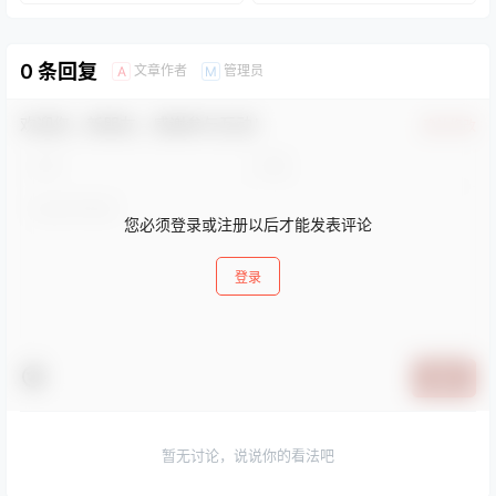
局上做了小的调整，设计上
容。Elementor 和
更加优雅，简约，干净，大
WPBakery Page Builder 的
气，在功能上做了最大的调
40 多个自定义元素。多个
整，增加了很多功能，强大
页眉和页脚构建器 - 页眉和
0 条回复
文章作者
管理员
A
M
且实用。优雅的 PHP 代码
页脚构建器超级菜单生成器
结构，支持 PHP8.0，
来自云模板库的 1000 多个
Vue.js 带给主题极佳的用户
模板多个灵活的超级菜单生
欢迎您，新朋友，感谢参与互动！
体验，让您可专心管理网站
成器使用 Soledad 轻松创建
确认修改
内容。 MNews Pro主题
在线商店网站。符合欧盟
MNews Pro 主题使用
GDPR 政策模式标…
vsco…
您必须登录或注册以后才能发表评论
登录
提交
暂无讨论，说说你的看法吧