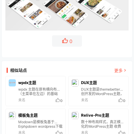
0
相似站点
更多
wpdx主题
DUX主题
wpdx 主题在原有横向布局
DUX主题是themebetter原
（主菜单在左边）的基础
创开发的WordPress主题，
上，再添加垂直布局（主菜
DUX主题简洁大气、响应式
未名
未名
0
0
单在上方），每种布局都有
布局支持各种设备浏览、
5 种配色，选择更自由！同
SEO优化全面、功能多且使
时主菜单已经支持 3 级菜单
用简单，至上架以来备受广
模板兔主题
Relive-Pro主题
啦！依旧响应式布局，
大WordPress主题用户的喜
PC、平板、手机等均可正
爱。
Modown是模板兔基于
数十种布局样式，真正模块
常浏览，首页 CMS/Blog双
Erphpdown wordpress下载
化的WordPress主题 收费
样式，20+小工具，图片灯
插件开发的一款付费下载资
WordPress主题均提供一对
未名
未名
0
0